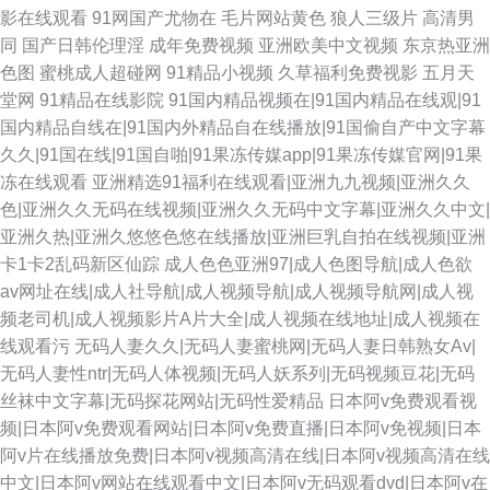
影在线观看
91网国产尤物在
毛片网站黄色
狼人三级片
高清男
同
国产日韩伦理淫
成年免费视频
亚洲欧美中文视频
东京热亚洲
色图
蜜桃成人超碰网
91精品小视频
久草福利免费视影
五月天
堂网
91精品在线影院
91国内精品视频在|91国内精品在线观|91
国内精品自线在|91国内外精品自在线播放|91国偷自产中文字幕
久久|91国在线|91国自啪|91果冻传媒app|91果冻传媒官网|91果
冻在线观看
亚洲精选91福利在线观看|亚洲九九视频|亚洲久久
色|亚洲久久无码在线视频|亚洲久久无码中文字幕|亚洲久久中文|
亚洲久热|亚洲久悠悠色悠在线播放|亚洲巨乳自拍在线视频|亚洲
卡1卡2乱码新区仙踪
成人色色亚洲97|成人色图导航|成人色欲
av网址在线|成人社导航|成人视频导航|成人视频导航网|成人视
频老司机|成人视频影片A片大全|成人视频在线地址|成人视频在
线观看污
无码人妻久久|无码人妻蜜桃网|无码人妻日韩熟女Av|
无码人妻性ntr|无码人体视频|无码人妖系列|无码视频豆花|无码
丝袜中文字幕|无码探花网站|无码性爱精品
日本阿v免费观看视
频|日本阿v免费观看网站|日本阿v免费直播|日本阿v免视频|日本
阿v片在线播放免费|日本阿v视频高清在线|日本阿v视频高清在线
中文|日本阿v网站在线观看中文|日本阿v无码观看dvd|日本阿v在