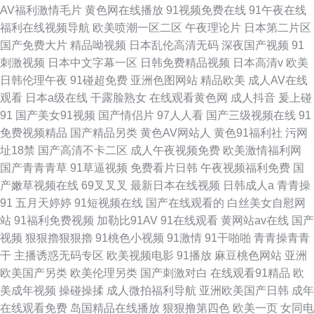
AV福利激情毛片
黄色网在线播放
91视频免费在线
91午夜在线
福利在线视频导航
欧美喷潮一区二区
午夜理论片
日本第二片区
国产免费大片
精品呦视频
日本乱伦高清无码
深夜国产视频
91
刺激视频
日本中文字幕一区
日韩免费精品视频
日本高清v
欧美
日韩伦理午夜
91碰超免费
亚洲色图网站
精品欧美
成人AV在线
观看
日本a级在线
干露脸熟女
在线观看黄色网
成人抖音
爰上碰
91
国产美女91视频
国产情侣片
97人人看
国产三级视频在线
91
免费视频精品
国产精品另类
黄色AV网站人
黄色91福利社
污网
址18禁
国产高清不卡二区
成人午夜视频免费
欧美激情福利网
国产青青青草
91草逼视频
免费看片日韩
午夜视频福利免费
国
产嫩草视频在线
69叉叉叉
最新日本在线视频
日韩成人a
青青操
91
五月天婷婷
91短视频在线
国产在线观看的
白丝美女自慰网
站
91福利免费视频
加勒比91AV
91在线观看
黄网站av在线
国产
视频
狠狠擼狠狠擼
91桃色小视频
91激情
91干啪啪
青青操青青
干
主播诱惑无码专区
欧美视频电影
91播放
麻豆桃色网站
亚洲
欧美国产另类
欧美伦理另类
国产刺激对白
在线观看91精品
欧
美成年视频
操碰操揉
成人微拍福利导航
亚洲欧美国产日韩
成年
在线观看免费
岛国精品在线播放
狠狠撸第四色
欧美一页
女同电