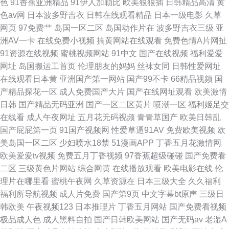
色
91香蕉亚洲精品
91伊人加勒比
欧美狠狠插
日韩精品高清
黄
色av网
日本波多野吉衣
日韩在线观看精品
日本一级电影
久草
网页
97免费艹
岛国一区二区
岛国动作片在
波多野吉衣三级
亚
洲AV一卡
在线免费小视频
搞黄网站在线观看
免费色情A片网扯
91资源在线视频
蜜桃视频网站
91中文
国产在线视频
福利爱爱
网址
岛国搬运工首页
伦理朋友的妈妈
丝袜女同
日韩性爱网址
在线观看日本黄
亚洲国产第一网站
国产99不卡
66精品视频
国
产精品探花一区
成人免费国产大片
国产在线网址观看
欧美激情
日韩
国产精品无码亚洲
国产一区二区黄片
喷潮一区
福利姬足交
在线看
成人午夜网址
五月花无码视频
青青草国产
欧美日韩乱
国产屁屁第一页
91国产视频网
性爱草逼91AV
免费欧美视频
欧
美岛国一区二区
少妇喷水18禁
51漫画APP
丁香五月花激情网
欧美爱爱tv视频
免费五月丁香视频
97香蕉超级碰碰
国产免费看
二区
三级黄色片网站
综合网黄
在线播放观看
欧美电影在线
伦
理片在哪里看
蜜桃午夜网
久草资源在
日本三级大全
久久福利
福利所导航视频
成人片免费
国产第9页
中文字幕bt原声
三级日
韩欧美
午夜视频123
日本推理片
丁香五月网站
国产免费看视频
极品成人色
成人黑料自拍
国产日韩欧美网站
国产无码av
老湿A