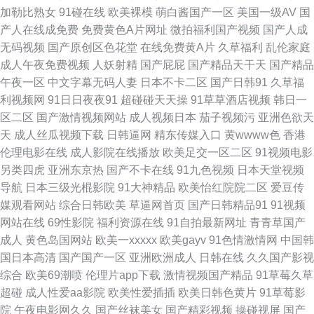
放 一本道免费视频 九九一AV 欧美亚色色 亚洲色窝窝 97人妻色色 国产超91
加勒比熟女
91碰在线
欧美裸模
萌白酱国产一区
美国一级AV
国
产人在线成免费
免费黄色A片网址
微拍福利国产视频
国产人成
美女干逼 日韩成人精品网站 亚洲另类春色小说 91精东黄色 草逼免费直接看
无码视频
国产原创区色花堂
在线免费黄A片
久草福利
乱伦家庭
成人午夜免费视频
人妖射精
国产屁屁
国产精品天干天
国产精品
精品玖玖 91TV网页 www99肏 丁香五月天导航网 九一成人午夜 熟女视频一
午夜一区
中文字幕无码人妻
日本不卡二区
国产日韩91
久草福
利视频网
91日日夜夜91
超碰碰天天操
91草草酒店视频
韩日一
区 91黄色图片 阿v视频在线观看 久草福利导航 宅女好色图 wwwav狼人 大香
区二区
国产激情视频网站
成人视频日本
茄子视频污
亚洲色欲天
天
成人丝瓜视频下载
日韩逼网
精东传媒入口
黄wwww色
香港
蕉青草 韩国无码伦理 久色成人网 日韩人妻无码破解 伊人久久狼人 91人操人
伦理电影在线
成人影院在线播放
欧美足交一区二区
91视频电影
另类四虎
亚洲东京热
国产不卡在线
91九色视频
日本天堂视频
超碰操操 国产精品电 91私拍视频 岛国操逼片 另类综合小图i 欧美色图中文
导航
日本三级光棍影院
91大神精品
欧美怡红院院二区
爱豆传
媒观看网站
综合日韩欧美
草逼网首页
国产日韩精品91
91视频
欧美性爱影音先锋 91伊人叉 岛国成人福利影院 国内久精品 久久大香一本AV
网站在线
69性影院
福利资源在线
91自拍最新网址
青青草国产
成人
黄色岛国网站
欧美一xxxxx
欧美gayv
91色情激情网
中国韩
午夜久久公司 91社区最新网址 操美女福利导航 国产精品女一区 久久草在线
国日本高清
国产国产一区
亚洲欧洲成人
日韩在线
久久国产影视
综合
欧美69潮喷
伦理片app下载
激情视频国产精品
91草莓久草
日本三级毛片 亚洲性爱巨场 91网址在线观看 超碰成人免费 老湿机福利区 日
超碰
成人性爱aa影院
欧美性爱插插
欧美日韩色黄片
91草莓影
院
午夜电影网久久
国产丝袜美女
国产精彩视频
操碰视屏
国产