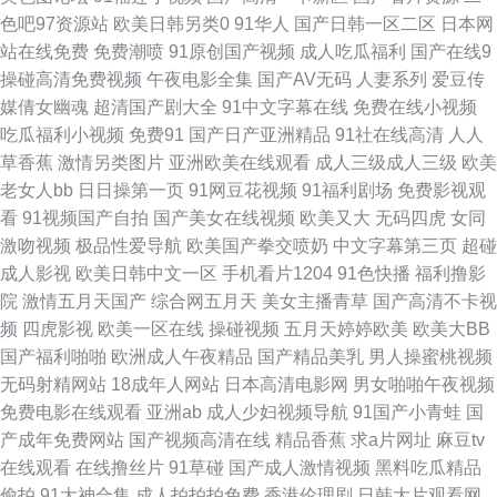
破解无码片 亚洲精品视频二区 www超碰在线 黄色视频链接 欧美伊人日逼视
色吧97资源站
欧美日韩另类0
91华人
国产日韩一区二区
日本网
站在线免费
免费潮喷
91原创国产视频
成人吃瓜福利
国产在线9
频 午夜福利肏屄视频 91日日剧网 超碰在线69播放 韩日TV色情网站 欧美激
操碰高清免费视频
午夜电影全集
国产AV无码
人妻系列
爱豆传
媒倩女幽魂
超清国产剧大全
91中文字幕在线
免费在线小视频
情28p 午夜秀场一区二区 91在线视频导航 国产肛交在线 玖玖精品在线 日韩
吃瓜福利小视频
免费91
国产日产亚洲精品
91社在线高清
人人
草香蕉
激情另类图片
亚洲欧美在线观看
成人三级成人三级
欧美
欧美中文 亚洲中文日韩tv av超碰 国产精品在线网址 麻豆91 日韩成人无码A
老女人bb
日日操第一页
91网豆花视频
91福利剧场
免费影视观
看
91视频国产自拍
国产美女在线视频
欧美又大
无码四虎
女同
片 91看斤 第一福利视频导航 老湿机视频61试 日韩午夜福利av 伊人久久精
激吻视频
极品性爱导航
欧美国产拳交喷奶
中文字幕第三页
超碰
成人影视
欧美日韩中文一区
手机看片1204
91色快播
福利撸影
品视频 www含蓄草 国人影院 欧美激情内射 色色九一综合 91社在线观看 成
院
激情五月天国产
综合网五月天
美女主播青草
国产高清不卡视
频
四虎影视
欧美一区在线
操碰视频
五月天婷婷欧美
欧美大BB
人AV资源 极品福利姬自慰 殴美蜜桃 亚洲女操逼网 91影片 成人小视频网站
国产福利啪啪
欧洲成人午夜精品
国产精品美乳
男人操蜜桃视频
无码射精网站
18成年人网站
日本高清电影网
男女啪啪午夜视频
激情人妻综合 青青草原香蕉伊人 在线观看超碰 www91视频 韩日AV网 欧美
免费电影在线观看
亚洲ab
成人少妇视频导航
91国产小青蛙
国
产成年免费网站
国产视频高清在线
精品香蕉
求a片网址
麻豆tv
天堂乱码 亚洲AV私人影院 91伪娘网站视频 成人视频香蕉 黄网站大全免费
在线观看
在线撸丝片
91草碰
国产成人激情视频
黑料吃瓜精品
偷拍
91大神合集
成人拍拍拍免费
香港伦理剧
日韩大片观看网