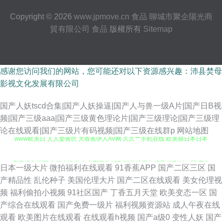
Copyright © 2026
www.jpmove.cn
食品
聊城市聚企陽光商
貿有限公司
食品
版權所有
Sitemap
感谢您访问我们的网站，您可能还对以下资源感兴趣：沛县焚母
影视文化发展有限公司
国产人妖tscd合集|国产人妖操逼|国产人与兽一级A片|国产日B视
频|国产三级aaa|国产三级黄色理论片|国产三级理论|国产三级理
www欧美日 人人爱肏屄 大香蕉伊人AV网 久久艹手机在线 欧美操日本日本
论在线观看|国产三级片有码视频|国产三级在线群p
网站地图
青青综合操网 色伊人婷婷 中文字幕色15P 99热这里有精品 福利社一区 黄色
日本一级大片
微拍福利在线观看
91香蕉APP
国产二区三区
国
91色情 老湿青青草 日本女人日叉网站 香蕉午夜视频 91黑丝变态 超碰碰人人
产精品性
乱伦种子
美国伦理大片
国产二区在线观看
美女伦理视
频
福利偷拍小视频
91社区国产
丁香五月天堂
欧美变态一区
国
国产一线二线 免费黄色片子 亚洲A网 国产av性爱网 激情伊人都市激情 欧美
产综合在线观看
国产免费一级片
福利视频资源站
成人午夜在线
观看
欧美图片在线观看
在线观看h视频
国产a级0
变性人妖
国产