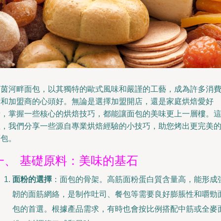
萊茵河畔面包，以其獨特的歐式風味和嚴謹的工藝，成為許多消
者和加盟商的心頭好。無論是選擇加盟開店，還是家庭烘焙愛好
者，掌握一些核心的烘焙技巧，都能讓面包的美味更上一層樓。
里，我們分享一些源自專業烘焙經驗的小技巧，助您烤出更完美
面包。
一、 基礎原料：美味的基石
面粉的選擇
：面包的骨架。高筋面粉蛋白質含量高，能形成
韌的面筋網絡，是制作吐司、餐包等需要良好膨脹性和嚼勁
包的首選。根據產品需求，有時也會按比例搭配中筋或全麥