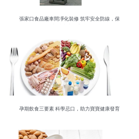
張家口食品廠車間凈化裝修 筑牢安全防線，保
障“舌尖上的安全”
孕期飲食三要素 科學忌口，助力寶寶健康發育