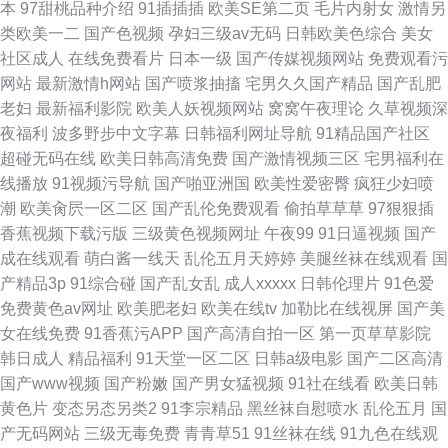
本
97甜桃品种介绍
91插插插
欧美SE第二页
毛片内射女
激情另
类欧美一二
国产色视频
孕妇三级av无码
日韩欧美色综合
美女
社区成人
在线免费看片
日本一级
国产传媒视频网站
免费观看污
网站
最新激情h网站
国产喷浆抽搐
宅男久久国产精品
国产乱肥
老妇
最新福利影院
欧美人妖视频网站
窝窝午夜理论
久草视频深
夜福利
波多野步中文字幕
日韩福利网址导航
91精品国产社区
超碰无码在线
欧美日韩高清免费
国产激情视频三区
宅男福利在
线播放
91视频污导航
国产啪亚洲国
欧美性爱密臀
疯狂少妇喷
潮
欧美肏屄一区二区
国产乱伦免费观看
偷拍草草草
97狠狠插
香蕉视频下载污版
三级黄色视频网址
午夜99
91日逼视频
国产
成在线观看
萌白酱一线天
乱伦五月天婷婷
美腿丝袜在线观看
国
产精品3p
91综合碰
国产乱女乱
成人xxxxx
日韩伦理片
91色爱
免费黄色av网址
欧美肥老妇
欧美在线tv
加勒比在线视屏
国产美
女在线免费
91香蕉污APP
国产高清自拍一区
第一页草草影院
韩日成人
精品福利
91天堂一区二区
日韩a级电影
国产二区高清
国产www视频
国产粉嫩
国产男女猛视频
91社在线看
欧美日韩
黄色片
变态另态另类2
91李宗精品
黑丝袜自慰喷水
乱伦五月
国
产无码网站
三级无毒免费
青青草51
91丝袜在线
91九色在线观