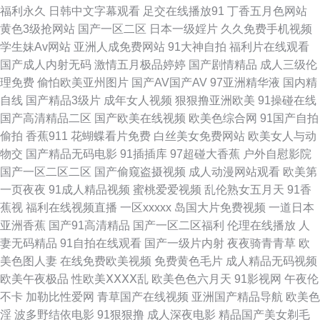
性aaaaa 日韩寂寞影院 在线播放传媒视频 91桃色黑丝 超碰人人操人人 中日
福利永久
日韩中文字幕观看
足交在线播放91
丁香五月色网站
黄色3级抢网站
国产一区二区
日本一级婬片
久久免费手机视频
肏屄视频 国产男女操 日韩戍人一级 中文字幕电影日本 av秘密入口 成人性交
学生妹Av网站
亚洲人成免费网站
91大神自拍
福利片在线观看
国产成人内射无码
激情五月极品婷婷
国产剧情精品
成人三级伦
影院 国产视频三级 日韩午夜成人网站 都市激情一区 久久草爱 五月丁香福利
理免费
偷怕欧美亚州图片
国产AV国产AV
97亚洲精华液
国内精
自线
国产精品3级片
成年女人视频
狠狠撸亚洲欧美
91操碰在线
网 69xbcom 91色版 A欧美A欧美A 豆花影院天天吃瓜 国产无套普通话 蜜桃
国产高清精品二区
国产欧美在线视频
欧美色综合网
91国产自拍
偷拍
香蕉911
花蝴蝶看片免费
白丝美女免费网站
欧美女人与动
午夜福利院 日韩e级免费 91超碰人人在线 91在线视频免费 成人高清无码 国
物交
国产精品无码电影
91插插库
97超碰大香蕉
户外自慰影院
国产一区二区二区
国产偷窥盗摄视频
成人动漫网站观看
欧美第
产操女人 狠狠操网址 日本a级电影久久 五月天肏屄网 91精品老司机 国产自
一页夜夜
91成人精品视频
蜜桃爱爱视频
乱伦熟女五月天
91香
蕉视
福利在线视频直播
一区xxxxx
岛国大片免费视频
一道日本
产91 日比打炮 伪娘ts在线 影音先锋色导航 99摸99操 超碰久久96 福利视频
亚洲香蕉
国产91高清精品
国产一区二区福利
伦理在线播放
人
妻无码精品
91自拍在线观看
国产一级片内射
夜夜骑青青草
欧
网址 九九福利视频导航 男女互操免费看 亚洲龙1级a片 91人妻人人爽 成人性
美色图人妻
在线免费欧美视频
免费黄色毛片
成人精品无码视频
欧美午夜极品
性欧美ⅩⅩⅩⅩ乱
欧美色色六月天
91影视网
午夜伦
爱午夜剧场 国产麻豆精品在线 久久福利精品 青青热久精品 亚洲成人在线播
不卡
加勒比性爱网
青草国产在线视频
亚洲国产精品导航
欧美色
淫
波多野结依电影
91狠狠撸
成人深夜电影
精品国产美女剃毛