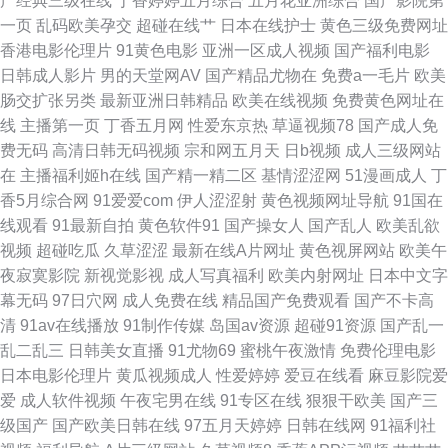
产经典三级在线
丁香婷婷五月综合
五月花亚洲综合
国产影院第
97资源国产站 久久综合 97资源超碰在线 日韩免费性网站 91视额 国产不卡
一页
乱码欧美孕交
超碰在线艹
日本在线护士
黄色三级免费网址
香港电影伦理片
91黄色电影
亚洲一区成人视频
国产福利电影
一区在线 欧美午夜居场朝喷 一本到道 波多野吉依视频 黄色无毒不卡视频 视
日韩成人影片
男的天堂网AV
国产精品尤物在
免费a一毛片
欧美
肠交扩张另类
最新亚洲日韩精品
欧美在线视频
免费黄色网址在
频污下载 97福利导航 国区一区二区视频 人人摸日日操 在线肛交 超碰在线人
线
主播第一页
丁香五月网
性爱东京热
草逼视频78
国产成人免
费无码
高清日韩无码视频
宗和网五月天
日b视频
成人三级网站
人91 玖玖大香蕉老司机 婷婷日本色 91素人在线 狠狠干综合影院 日韩五区不
在
主播福利姬h在线
国产精一精二区
基情涩涩网
51漫画成人
丁
香5月综合网
91爱爱com
伊人涩涩射
黄色视频网址导航
91国在
卡 91在线影音 韩日色情 人人操免费网 3级嫩草免费观看 91瑟瑟 免费网址91
线观看
91最新自拍
黄色软件91
国产操女人
国产乱人
欧美乱欲
视频
超碰吃瓜
久草涩涩
最新在线A片网址
黄色视屏网站
欧美午
亚洲内射黄网站 东京热小视频 日本不卡A片 91青草娱乐 国产又大又 91吃瓜
夜寂寞影院
新视觉影视
成人写真福利
欧美内射网址
日本中文字
幕无码
97日穴网
成人免费在线
精品国产免费观看
国产不卡高
国产视频 日本不卡一区 久草麻豆 色色综合总站 91直接观看入口 黄色色情网
清
91av在线播放
91制作传媒
岛国av资源
超碰91资源
国产乱一
乱二乱三
日韩美女直播
91尤物69
蜜桃午夜激情
免费伦理电影
站 午夜成人福利av 超碰老司机 久久伊人久久 色综合社区 91网址视频 国产
日本电影伦理片
黄瓜视频成人
性爱婷婷
爱豆在线看
麻豆影院爱
爱
成人软件视频
午夜宅男在线
91专区在线
狠狠干欧美
国产三
精品自拍一区
级国产
国产欧美日韩在线
97五月天婷婷
日韩在线网
91福利社