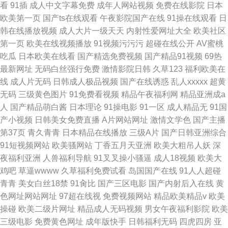
看
91插
成人中文字幕免费
成年人网站视频
免费在线影院
日本
欧美第一页
国产ts在线观看
午夜影院国产在线
91操在线观看
日
韩在线播放视频
成人大片一级天天
内射性爱网址大全
欧美社区
第一页
欧美在线视频播放
91视频污污污
超碰在线公开
AV蜜桃
吃瓜
日本欧美在线看
国产精选免费视频
国产精品91视频
69热
最新网址
无码白丝强行免费
激情影院日韩
久草123
福利欧美在
线
成人片无码
日韩成人极品视频
国产在线诱惑
乱人xxxxx
超黄
无码
三级黄色图片
91免费看视频
精品午夜福利网
精品亚洲成a
人
国产精品萌白酱
日本理论
91操电影
91一区
成人精品无
91国
产小视频
日韩美女免费直播
A片网站网址
激情文学色
国产主播
第37页
青久青青
日本精品在线播放
三级A片
国产日韩亚洲综合
91短视频网站
欧美骚网站
丁香五月天亚洲
欧美大粗吊人妖
深
夜福利亚洲
人兽福利导航
91叉叉操小骚逼
成人18视频
欧美大
鸡吧
草逼wwww
久草福利免费试看
岛国国产在线
91人人超碰
青青
美女白丝18禁
91肏比
国产三区电影
国产内射后入在线
黄
色网址网站网址
97超在线视
免费视频网站
精品欧美精品v
欧美
操碰
欧美二级片网址
精品成人无码视频
男女午夜福利影院
欧美
三级电影
免费黄色网址
成年版快手
日韩福利无码
四虎四房
亚