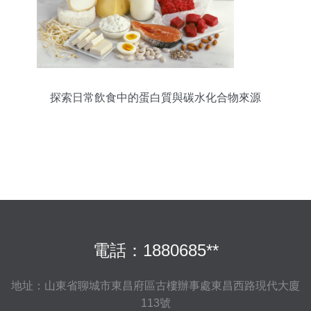
探索日常飲食中的蛋白質與碳水化合物來源
電話：1880685**
地址：山東省聊城市東昌府區古樓辦事處東昌西路現代大廈
113號