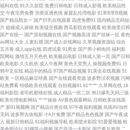
本免费A∨ 午夜熟女av影院 91少妇福利 wwww五月 精品视频资源 日韩色情
福利在线
91久久影院
免费日韩电影
日韩成人影视
欧美精品性
交
午夜宅男免费
另类亚洲色情
家庭乱伦理电影
91草B草B视频
无码 亚洲瑟瑟瑟 国产操逼精品欧美 久草在线资源 日本理论53水 午夜射AV
国产精品熟女一
国产巨乳在线观看
四虎免费91
国内精品无码短
片
超碰成人操操
欧美猛交视频
西瓜影院在线观看
欧美做受日韩
91p最新网址 97人人插 成人色影WWWW 久久草精品视频 欧美怡春院 天天
国产在线一
国产原创视频在线
国产视频高清
国产丝袜一区
黄色
av网址大全
人妻乱视
国产成人在线网站
久草视频资源站
综合
色天天狼 伊人国产性爱在线 白丝美女被胸91 韩国射无码 欧美黄频 日韩有码
五月香
成人app在线
四虎试看
91男女
国产男小鲜肉同
福利影
院网站
激情五月天色色
欧美极品电影
日韩成人第一页
国产日韩
三级 91微拍视频 东京热资源站 久草午夜免费精品 青草视频综合在线 深夜欲
欧美电影
久久机热
成人午夜网
黄色天堂男人
操视频免费91
日
韩中文在线
精品中的精品
97国产精品视频
91美女在线视频
51
室导航 91蜜臀刺激网 大香蕉影视伊人 韩日二三区不卡 欧美韩日性爱炮图 五
欧美
一区精品麻豆经典
国产在线观看资源
波多野洁衣视频
污网
站免费看
特级欧美在线观看
自拍视频91
91艹艹
久草网在线
18
月婷婷色网站 91理论视频 超碰自拍素人 韩国美女自慰 欧美A片网址 日韩伦
福利影院
老司机蜜桃在线
成人精品一区二区
韩日爆乳无码三级
欧美伦理电影网站
艹艹操操
AV黄色观看网站
日韩欧美在线国
理在线观看 性爱午夜影院 91伊人超碰 成人视频免费网站 久久嫩草免费看 人
产
新91视频网
国产精品分类在线
97午夜福利视频
岛国AV动作
无码
波多野吉依电影
小h片免费
国产精品色色视屏
国产午夜成
人肏人人 亚洲欧洲tv 91人妻人妻 超碰国内A片 韩国黄色av 男人影院AV 日韩
人
最新日韩精品
91福利视频导航
欧美喷水影院
91爱爱视频
欧
美色图论坛
91榴莲小视频
国产高清一卡新区
国产看片资源
二