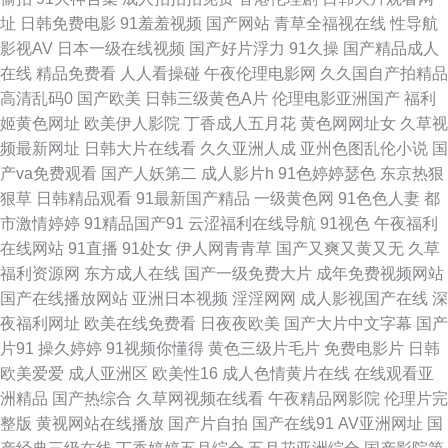
人人摸人人摸 午夜淫荡影院 www另类黑料 黄射网站91 人妻精品久久 伊人
址
日韩免费电影
91羞羞视频
国产网站
青草全福视在线
性导航
影视AV
日本一级在线视频
国产好片浮力
91久操
国产精品成人
综合久久艹 AV免费在线精东 国产三级网站精品 欧美交配网 探花精品系列
在线
精品免费看
人人看操碰
午夜伦理电影网
久久国自产拍精品
高清乱码0
国产欧美
日韩三级黄色A片
伦理电影亚洲国产
福利
91视社 国产69麻豆 欧韩成人操 熟女人妻素人TS 91国产福利视频 成人不卡
姬黄色网址
欧美伊人影院
丁香成人五月花
黄色网网址女
久草视
频最新网址
日韩大片在线看
久久亚洲人成
亚州色图乱伦小说
国
一区在线 精品国产九九九 日本男女肏屄视频 亚洲天堂在线超吹 超碰91免费
产va免费观看
国产人妖第二
成人影片h
91色婷婷瑟色
东京热狠
狠草
日韩精品观看
91最新国产精品
一级黄色网
91色色人妻
都
在线 九九一网站 人人操人人草 香蕉视频下载链接 97精品影视 福利视频区
市激情婷婷
91精品国产91
云涩福利在线导航
91视色
午夜福利
在线网站
91直播
91处女
伊人网青青草
国产又爽又黄又无
久草
麻豆91巨炮 深夜影院深 91美女被啪啪啪 国产微拍在线 欧美性爱主站 亚洲色
福利资源网
东方成人在线
国产一级免费大片
成年免费视频网站
国产在线播放网站
亚洲日本视频
淫淫网网
成人影视国产在线
深
色五月天 AV网址无码 韩国青草无码观看 人人操碰成人 亚洲影院麻豆 WWW
夜福利网址
欧美在线免费看
日夜夜欧美
国产大片中文字幕
国产
片91
操久婷婷
91视频你懂得
黄色三级片毛片
免费电影片
日韩
鎿糀V 韩国不卡AC视频 日韩欧美福利导航 91看片 福利人AV 欧美性爱第三
欧美爱爱
成人亚洲区
欧美性16
成人色情黄片在线
在线观看亚
洲精品
国产热综合
久草网视频在线看
午夜精品网影院
伦理片完
页 午夜狼人香蕉 99超碰导航 国产探花91精品 欧美性爱va专区 香蕉视频app
整版
黄视网站在线播放
国产片自拍
国产在线91
AV亚洲网址
国