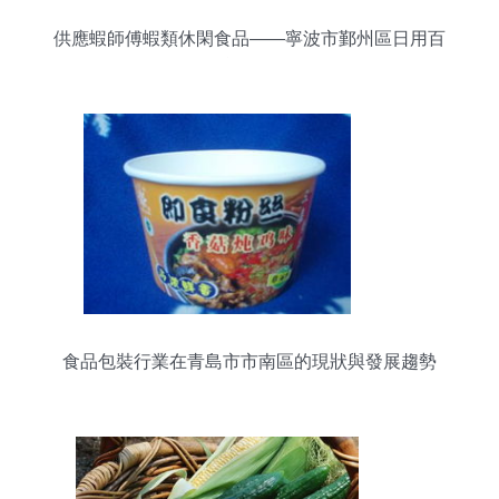
供應蝦師傅蝦類休閑食品——寧波市鄞州區日用百
貨優選
食品包裝行業在青島市市南區的現狀與發展趨勢