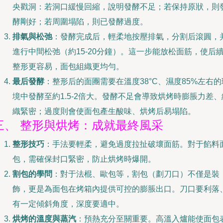
央戳洞：若洞口緩慢回縮，說明發酵不足；若保持原狀，則
酵剛好；若周圍塌陷，則已發酵過度。
排氣與松弛
：發酵完成后，輕柔地按壓排氣，分割后滾圓，
進行中間松弛（約15-20分鐘）。這一步能放松面筋，使后
整形更容易，面包組織更均勻。
最后發酵
：整形后的面團需要在溫度38°C、濕度85%左右的
境中發酵至約1.5-2倍大。發酵不足會導致烘烤時膨脹力差、
織緊密；過度則會使面包產生酸味、烘烤后易塌陷。
三、 整形與烘烤：成就最終風采
整形技巧
：手法要輕柔，避免過度拉扯破壞面筋。對于餡料
包，需確保封口緊密，防止烘烤時爆開。
割包的學問
：對于法棍、歐包等，割包（劃刀口）不僅是裝
飾，更是為面包在烤箱內提供可控的膨脹出口。刀口要利落
有一定傾斜角度，深度要適中。
烘烤的溫度與蒸汽
：預熱充分至關重要。高溫入爐能使面包