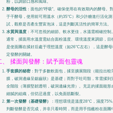
粉，以調節口感和風味。
酵母的活性
：面包的“呼吸”。確保使用在有效期內的酵母。
于干酵母，使用前可用溫水（約35°C）和少許糖進行活化測
試，觀察是否產生豐富泡沫，這是判斷其活性的簡單方法。
水質與溫度
：不可忽視的細節。軟水更佳，水溫需精確控制
通常，揉面用水溫度需結合面粉溫度、環境溫度來調節，目
是使面團在揉好后處于理想溫度（如26°C左右），這是酵母
定發酵的關鍵。
二、 揉面與發酵：賦予面包靈魂
手套膜的秘密
：對于多數軟面包，揉至擴展階段（能拉出較
膜，破洞邊緣呈鋸齒狀）是基礎；而對于吐司類，常需揉到
全階段（薄膜堅韌透明，破洞邊緣光滑）。充足的揉面能形
細膩的組織，但切忌過度，以免面筋斷裂。
第一次發酵（基礎發酵）
：理想環境是溫度28°C，濕度75%
判斷發酵是否完成，并非只看時間，而是用手指蘸粉在面團