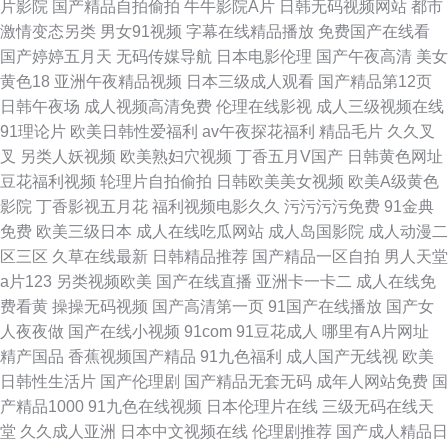
片影院
国产精品自拍偷拍
牛牛影院A片
日韩无码视频网站
都市
激情变态另类
男女91视频
字幕在线精品播放
免费国产在线看
国产婷婷五月天
无码传媒导航
日本电影伦理
国产午夜高清
美女
黄色18
亚洲午夜精品视频
日本三级成人观看
国产精品第12页
日韩午夜场
成人视频高清免费
伦理在线影视
成人三级视频在线
91理论片
欧美日韩性爱福利
av午夜探花福利
精品毛片
久久叉
叉
另类人妖视频
欧美熟妇穴视频
丁香五月V国产
日韩黄色网址
豆花福利视频
轮理片自拍偷拍
日韩欧美美女视频
欧美A级黄色
影院
丁香影视五月花
福利视频电影久久
污污污污免费
91金典
免费
欧美三级日本
成人在线吃瓜网站
成人岛国影院
成人动漫二
区三区
久草在线最新
日韩精品推荐
国产精品一区自拍
男人天堂
a片123
另类视频欧美
国产在线直播
亚洲卡一卡二
成人在线免
费看黄
操操无码视频
国产高清第一页
91国产在线播放
国产女
人夜夜做
国产在线小视频
91com
91豆花成人
哪里有A片网址
精产国品
香蕉视频国产精品
91九色福利
成人国产无线视
欧美
日韩性生活片
国产伦理剧
国产精品无套无码
成年人网站免费
国
产精品1000
91九色在线视频
日本伦理片在线
三级无码在线天
堂
久久成人亚洲
日本中文视频在线
伦理剧推荐
国产成人精品日