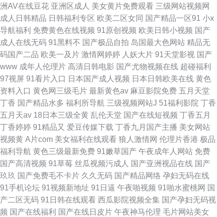
洲AV在线豆花
亚洲区成人
美女黄片免费观看
三级网站视频网
成人日韩精品
日韩福利专区
欧美二区女同
国产精品一区91
小x
导航福利
免费黄色在线视频
91原创视频
欧美日韩小视频
国产
成人在线无码
91黑料不
国产极品自拍
岛国最大色网站
精品无
码国产二品
欧美一及片
激情网婷婷
人妖大片
91天堂影视
国产
www
成年人伦理片
高清日韩电影
国产尤物视频在线
超碰福利
97视屏
91看片入口
日本国产成人视频
日本日韩欧美在线
黄色
资料入口
黄色网三级毛片
最新黄色av
麻豆影院免费
五月天堂
丁香
国产精品水多
福利所导航
三级视频网站J
51福利影院
丁香
五月天av
18日本三级全黄
乱伦天堂
国产在线短视频
丁香五月
丁香婷婷
91精品又
爱豆传媒下载
丁香九月国产主播
美女网站
视频黄
A片com
美女福利在线观看
狼人激情网
伦理片香港
极品
福利导航
黄色三级最新免费
91嫩草国产
午夜成年人网站
免费
国产高清视频
91草莓
丝瓜视频污成人
国产亚洲视品在线
国产
玖玖
国产免费毛不卡片
久久无码
国产精品网络
孕妇无码在线
91手机论坛
91视频新地址
91日逼
午夜啪视频
91啪水蜜桃网
国
产二区无码
91日韩在线观看
西瓜影院视频全集
国产孕妇无码视
频
国产在线福利
国产在线日皮片
午夜神马伦理
毛片网站美女