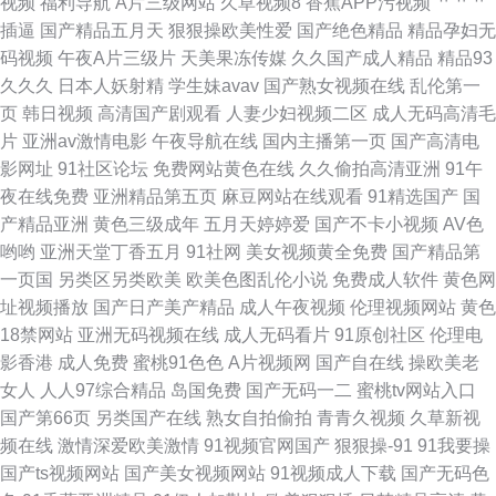
视频
福利导航
A片三级网站
久草视频8
香蕉APP污视频
艹艹艹
插逼
国产精品五月天
狠狠操欧美性爱
国产绝色精品
精品孕妇无
码视频
午夜A片三级片
天美果冻传媒
久久国产成人精品
精品93
久久久
日本人妖射精
学生妹avav
国产熟女视频在线
乱伦第一
页
韩日视频
高清国产剧观看
人妻少妇视频二区
成人无码高清毛
片
亚洲av激情电影
午夜导航在线
国内主播第一页
国产高清电
影网址
91社区论坛
免费网站黄色在线
久久偷拍高清亚洲
91午
夜在线免费
亚洲精品第五页
麻豆网站在线观看
91精选国产
国
产精品亚洲
黄色三级成年
五月天婷婷爱
国产不卡小视频
AV色
哟哟
亚洲天堂丁香五月
91社网
美女视频黄全免费
国产精品第
一页国
另类区另类欧美
欧美色图乱伦小说
免费成人软件
黄色网
址视频播放
国产日产美产精品
成人午夜视频
伦理视频网站
黄色
18禁网站
亚洲无码视频在线
成人无码看片
91原创社区
伦理电
影香港
成人免费
蜜桃91色色
A片视频网
国产自在线
操欧美老
女人
人人97综合精品
岛国免费
国产无码一二
蜜桃tv网站入口
国产第66页
另类国产在线
熟女自拍偷拍
青青久视频
久草新视
频在线
激情深爱欧美激情
91视频官网国产
狠狠操-91
91我要操
国产ts视频网站
国产美女视频网站
91视频成人下载
国产无码色