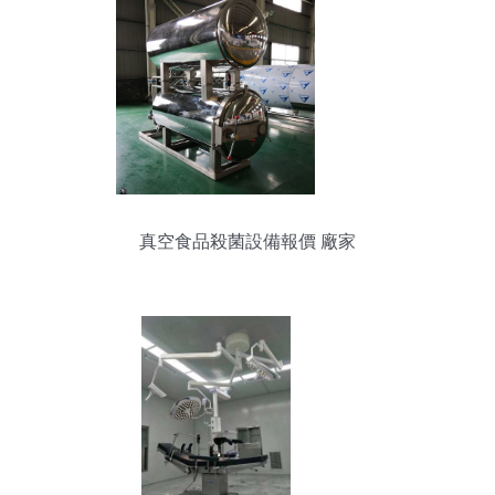
真空食品殺菌設備報價 廠家