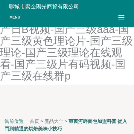
国产人妖tscd合集-国产人妖
聊城市聚企陽光商貿有限公司
操逼-国产人与兽一级A片-国
MENU
产日B视频-国产三级aaa-国
产三级黄色理论片-国产三级
理论-国产三级理论在线观
看-国产三级片有码视频-国
产三级在线群p
當前位置：
首頁
>
產品大全
>
萊茵河畔面包加盟科普 從入
門到精通的烘焙美味小技巧