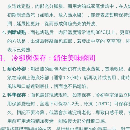
皮迅速定型，內部充分膨脹。商用烤箱或家庭烘焙中，在入
初期制造蒸汽（如噴水、放入熱水盤），能使表皮暫時保持
潤，延展性更好，從而形成薄脆光亮的外皮。
判斷成熟
：面包烤熟后，內部溫度通常達到88°C以上。更直
的方法是，出爐后輕敲面包底部，若發出中空的“空空”聲，
表示已烤熟。
四、 冷卻與保存：鎖住美味瞬間
耐心冷卻
：剛出爐的面包內部仍有大量水蒸氣，質地軟綿。
須在晾網上徹底冷卻（通常1-2小時）后再切片或食用，此時
風味和口感達到最佳，切面也不易塌陷。
科學保存
：面包最好現烤現吃。如需保存，冷卻至室溫后立
用保鮮袋密封，室溫下可保存1-2天，冷凍（-18°C）可保存
久。切記不要冷藏，低溫會加速淀粉老化，導致口感干硬。
用前可用烤箱稍加復烤，能恢復大部分酥脆口感。
掌握這些基礎而關鍵的技巧，是烘焙出美味面包的重要一步。對