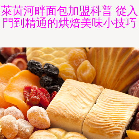
萊茵河畔面包加盟科普 從入
門到精通的烘焙美味小技巧