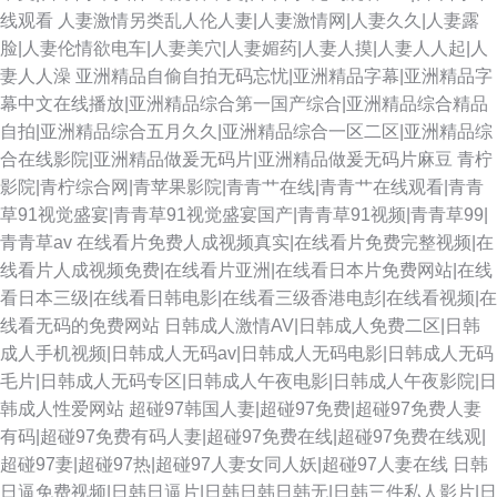
线观看
人妻激情另类乱人伦人妻|人妻激情网|人妻久久|人妻露
脸|人妻伦情欲电车|人妻美穴|人妻媚药|人妻人摸|人妻人人起|人
妻人人澡
亚洲精品自偷自拍无码忘忧|亚洲精品字幕|亚洲精品字
幕中文在线播放|亚洲精品综合第一国产综合|亚洲精品综合精品
自拍|亚洲精品综合五月久久|亚洲精品综合一区二区|亚洲精品综
合在线影院|亚洲精品做爰无码片|亚洲精品做爰无码片麻豆
青柠
影院|青柠综合网|青苹果影院|青青艹在线|青青艹在线观看|青青
草91视觉盛宴|青青草91视觉盛宴国产|青青草91视频|青青草99|
青青草av
在线看片免费人成视频真实|在线看片免费完整视频|在
线看片人成视频免费|在线看片亚洲|在线看日本片免费网站|在线
看日本三级|在线看日韩电影|在线看三级香港电彭|在线看视频|在
线看无码的免费网站
日韩成人激情AV|日韩成人免费二区|日韩
成人手机视频|日韩成人无码av|日韩成人无码电影|日韩成人无码
毛片|日韩成人无码专区|日韩成人午夜电影|日韩成人午夜影院|日
韩成人性爱网站
超碰97韩国人妻|超碰97免费|超碰97免费人妻
有码|超碰97免费有码人妻|超碰97免费在线|超碰97免费在线观|
超碰97妻|超碰97热|超碰97人妻女同人妖|超碰97人妻在线
日韩
日逼免费视频|日韩日逼片|日韩日韩日韩无|日韩三件私人影片|日