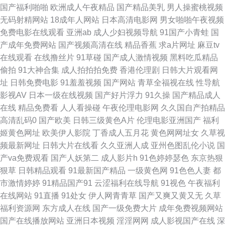
情男女 国产足交在线观看 先锋影音女同 国产精品wwww 蜜臀国产综合在线
国产福利啪啪
欧洲成人午夜精品
国产精品美乳
男人操蜜桃视频
无码射精网站
18成年人网站
日本高清电影网
男女啪啪午夜视频
三级网站国产 91部免费电影 草逼福利视频导航 欧美三级网址 91高清无码电
免费电影在线观看
亚洲ab
成人少妇视频导航
91国产小青蛙
国
产成年免费网站
国产视频高清在线
精品香蕉
求a片网址
麻豆tv
影 国产91理论在线 欧美激情网站 婷婷四色超碰 激情有码天堂 日韩免费肏屄
在线观看
在线撸丝片
91草碰
国产成人激情视频
黑料吃瓜精品
偷拍
91大神合集
成人拍拍拍免费
香港伦理剧
日韩大片观看网
91地址网址 福利专区欧美精品 91免费进 男人av资源在线 伊人成人网站 国
址
日韩免费电影
91羞羞视频
国产网站
青草全福视在线
性导航
影视AV
日本一级在线视频
国产好片浮力
91久操
国产精品成人
产97网 男同肛交免费视频 亚洲国产无AV码 久久人妻在线观看 天天干屄 91
在线
精品免费看
人人看操碰
午夜伦理电影网
久久国自产拍精品
高清乱码0
国产欧美
日韩三级黄色A片
伦理电影亚洲国产
福利
人妻草 成人AV午夜福利 无码成人影音先锋 成人片大香蕉 欧洲一级片 亚洲另
姬黄色网址
欧美伊人影院
丁香成人五月花
黄色网网址女
久草视
频最新网址
日韩大片在线看
久久亚洲人成
亚州色图乱伦小说
国
类中字 AV福利第一网站 国产区51海角 免费黄色链接 伊人综合另类 另类天
产va免费观看
国产人妖第二
成人影片h
91色婷婷瑟色
东京热狠
狠草
日韩精品观看
91最新国产精品
一级黄色网
91色色人妻
都
堂网 91国产视频大全 韩日AV免费影院 香蕉视频在线下载 日韩A级视频网站
市激情婷婷
91精品国产91
云涩福利在线导航
91视色
午夜福利
在线网站
91直播
91处女
伊人网青青草
国产又爽又黄又无
久草
91白虎丝袜萝莉 超碰日逼 精品视频一二 日本免费网站 国产一线二线 在线a
福利资源网
东方成人在线
国产一级免费大片
成年免费视频网站
国产在线播放网站
亚洲日本视频
淫淫网网
成人影视国产在线
深