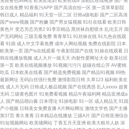
免费黄色av网址
欧美肥老妇
欧美在线tv
加勒比在线视屏
国产美
女在线免费
91香蕉污APP
国产高清自拍一区
第一页草草影院
韩日成人
精品福利
91天堂一区二区
日韩a级电影
国产二区高清
国产www视频
国产粉嫩
国产男女猛视频
91社在线看
欧美日韩
黄色片
变态另态另类2
91李宗精品
黑丝袜自慰喷水
乱伦五月
国
产无码网站
三级无毒免费
青青草51
91丝袜在线
91九色在线观
看
91插
成人中文字幕免费
成年人网站视频
免费在线影院
日本
欧美第一页
国产ts在线观看
午夜影院国产在线
91操在线观看
日
韩在线播放视频
成人大片一级天天
内射性爱网址大全
欧美社区
第一页
欧美在线视频播放
91视频污污污
超碰在线公开
AV蜜桃
吃瓜
日本欧美在线看
国产精选免费视频
国产精品91视频
69热
最新网址
无码白丝强行免费
激情影院日韩
久草123
福利欧美在
线
成人片无码
日韩成人极品视频
国产在线诱惑
乱人xxxxx
超黄
无码
三级黄色图片
91免费看视频
精品午夜福利网
精品亚洲成a
人
国产精品萌白酱
日本理论
91操电影
91一区
成人精品无
91国
产小视频
日韩美女免费直播
A片网站网址
激情文学色
国产主播
第37页
青久青青
日本精品在线播放
三级A片
国产日韩亚洲综合
91短视频网站
欧美骚网站
丁香五月天亚洲
欧美大粗吊人妖
深