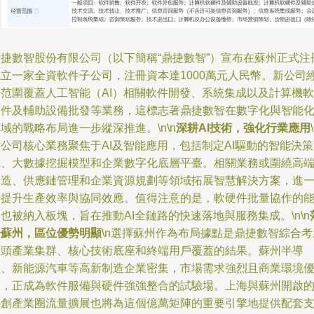
鼎捷數智股份有限公司（以下簡稱“鼎捷數智”）宣布在蘇州正式注
成立一家全資軟件子公司，注冊資本達1000萬元人民幣。新公司
營范圍覆蓋人工智能（AI）相關軟件開發、系統集成以及計算機軟
硬件及輔助設備批發等業務，這標志著鼎捷數智在數字化與智能
域的戰略布局進一步縱深推進。\n\n
深耕AI技術，強化行業應用
公司核心業務聚焦于AI及智能應用，包括制定AI驅動的智能決
擎、大數據挖掘模型和企業數字化底層平臺。相關業務或圍繞高
制造、供應鏈管理和企業資源規劃等領域拓展智慧解決方案，進
步提升生產效率與協同效應。值得注意的是，軟硬件批量協作的
也被納入板塊，旨在推動AI全鏈路的快速落地與服務集成。\n\n
子蘇州，區位優勢明顯
\n選擇蘇州作為布局據點是鼎捷數智綜合考
龍頭產業集群、核心技術底座和終端用戶覆蓋的結果。蘇州半導
體、新能源汽車等高新制造企業密集，市場需求強烈且商業環境
良，正成為軟件服備與硬件強強整合的試驗場。上海與蘇州開啟
科創產業圈流量擴展也將為這個億萬矩陣的重要引擎地提供配套