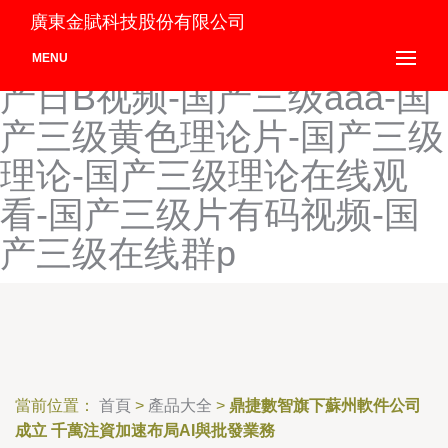
国产人妖tscd合集-国产人妖
廣東金賦科技股份有限公司
操逼-国产人与兽一级A片-国
MENU
产日B视频-国产三级aaa-国
产三级黄色理论片-国产三级
理论-国产三级理论在线观
看-国产三级片有码视频-国
产三级在线群p
當前位置：
首頁
>
產品大全
>
鼎捷數智旗下蘇州軟件公司
成立 千萬注資加速布局AI與批發業務