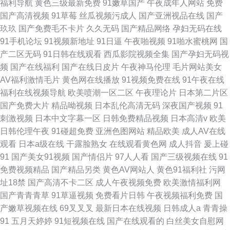
福利导航
黄色三级最新免费
91嫩草国产
午夜成年人网站
免费
国产高清视频
91草莓
丝瓜视频污成人
国产亚洲视品在线
国产
玖玖
国产免费毛不卡片
久久无码
国产精品网络
孕妇无码在线
91手机论坛
91视频新地址
91日逼
午夜啪视频
91啪水蜜桃网
国
产二区无码
91日韩在线观看
西瓜影院视频全集
国产孕妇无码视
频
国产在线福利
国产在线日皮片
午夜神马伦理
毛片网站美女
AV福利激情毛片
黄色网在线播放
91视频免费在线
91午夜在线
福利在线视频导航
欧美喷潮一区二区
午夜理论片
日本第二片区
国产免费大片
精品呦视频
日本乱伦高清无码
深夜国产视频
91
刺激视频
日本中文字幕一区
日韩免费精品视频
日本高清v
欧美
日韩伦理午夜
91碰超免费
亚洲色图网站
精品欧美
成人AV在线
观看
日本a级在线
干露脸熟女
在线观看黄色网
成人抖音
爰上碰
91
国产美女91视频
国产情侣片
97人人看
国产三级视频在线
91
免费视频精品
国产精品另类
黄色AV网站人
黄色91福利社
污网
址18禁
国产高清不卡二区
成人午夜视频免费
欧美激情福利网
国产青青青草
91草逼视频
免费看片日韩
午夜视频福利免费
国
产嫩草视频在线
69叉叉叉
最新日本在线视频
日韩成人a
青青操
91
五月天婷婷
91短视频在线
国产在线观看的
白丝美女自慰网