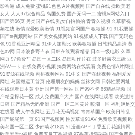
影香港
成人免费
蜜桃91色色
A片视频网
国产自在线
操欧美老
女人
人人97综合精品
岛国免费
国产无码一二
蜜桃tv网站入口
国产第66页
另类国产在线
熟女自拍偷拍
青青久视频
久草新视
频在线
激情深爱欧美激情
91视频官网国产
狠狠操-91
91我要操
国产ts视频网站
国产美女视频网站
91视频成人下载
国产无码色
色
91香蕉亚洲精品
91伊人加勒比
欧美狠狠插
日韩精品高清
黄
色av网
日本波多野吉衣
日韩在线观看精品
日本一级电影
久草
网页
97免费艹
岛国一区二区
岛国动作片在
波多野吉衣三级
亚
洲AV一卡
在线免费小视频
搞黄网站在线观看
免费色情A片网扯
91资源在线视频
蜜桃视频网站
91中文
国产在线视频
福利爱爱
网址
岛国搬运工首页
伦理朋友的妈妈
丝袜女同
日韩性爱网址
在线观看日本黄
亚洲国产第一网站
国产99不卡
66精品视频
国
产精品探花一区
成人免费国产大片
国产在线网址观看
欧美激情
日韩
国产精品无码亚洲
国产一区二区黄片
喷潮一区
福利姬足交
在线看
成人午夜网址
五月花无码视频
青青草国产
欧美日韩乱
国产屁屁第一页
91国产视频网
性爱草逼91AV
免费欧美视频
欧
美岛国一区二区
少妇喷水18禁
51漫画APP
丁香五月花激情网
欧美爱爱tv视频
免费五月丁香视频
97香蕉超级碰碰
国产免费看