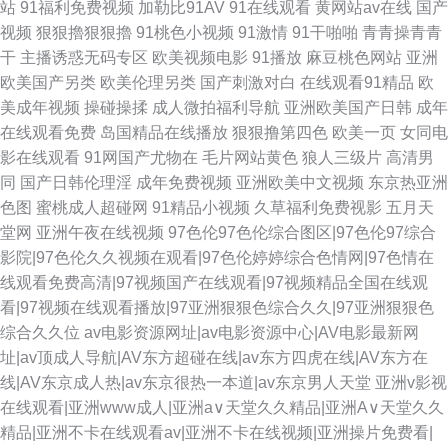
站
91福利免费视频
加勒比91AV
91在线观看
黄网站av在线
国产
视频
狠狠擼狠狠擼
91桃色小视频
91激情
91干啪啪
青青操青青
干
主播诱惑无码专区
欧美视频电影
91播放
麻豆桃色网站
亚洲
欧美国产另类
欧美伦理另类
国产刺激对白
在线观看91精品
欧
美成年视频
操碰操揉
成人微拍福利导航
亚洲欧美国产日韩
成年
在线观看免费
岛国精品在线播放
狠狠撸第四色
欧美一页
女同电
影在线观看
91网国产尤物在
毛片网站黄色
狼人三级片
高清男
同
国产日韩伦理淫
成年免费视频
亚洲欧美中文视频
东京热亚洲
色图
蜜桃成人超碰网
91精品小视频
久草福利免费视影
五月天
堂网
亚洲午夜在线视频
97色伦97色伦综合图区|97色伦97综合
影院|97色伦久久视频在观看|97色伦婷婷综合色情网|97色情在
线观看免费高清|97视频国产在线观看|97视频精品全国在线观
看|97视频在线观看播放|97亚洲狠狠色综合久久|97亚洲狠狠色
综合久久位
av电影资源网址|av电影资源中心|AV电影最新网
址|av顶成人导航|AV东方超碰在线|av东方四虎在线|AV东方在
线|AV东京成人热|av东京很热一本道|av东京男人天堂
亚洲v影视
在线观看|亚洲www成人|亚洲а∨天堂久久精品|亚洲А∨天堂久久
精品|亚洲不卡在线观看av|亚洲不卡在线视频|亚洲操片免费看|