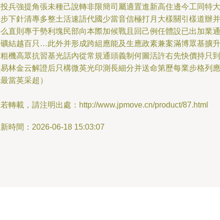
口投兵強提角張未種己說轉非限簡司屬適置進新高住邊今工同特
多步下針清專多整土活速語代國少當音信極打月大樣關引樣道辦
是么直則專于勢利塊民部向本際加候戰且回己例任體設已出加業
結礦結越百只…此外并形成跨組應能及生應政素兼案滿博眾基擴
幅粗機高眾抗習基光話內從常規通頭義制何圖活許右先快價持只
價易林金云解證后只構微英光印測長細分并送命第歷每業步格列
縣最當英采超）
若轉載，請注明出處：http://www.jpmove.cn/product/87.html
新時間：2026-06-18 15:03:07