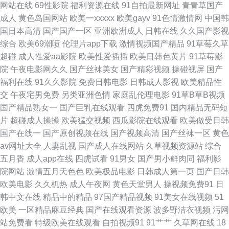
网站在线
69性影院
福利资源在线
91自拍最新网址
青青草国产
成人
黄色岛国网站
欧美一xxxxx
欧美gayv
91色情激情网
中国韩
91精品国产白丝 TS赵恩静 狠狠撸网 日韩黄色三级影院 亚洲色图 97超碰人
国日本高清
国产国产一区
亚洲欧洲成人
日韩在线
久久国产影视
综合
欧美69潮喷
伦理片app下载
激情视频国产精品
91草莓久草
人妻 成人亚洲一区 欧美精品网 亚洲国产天天综合 91人人妻 阿v免费在线观
超碰
成人性爱aa影院
欧美性爱插插
欧美日韩色黄片
91草莓影
院
午夜电影网久久
国产丝袜美女
国产精彩视频
操碰视屏
国产
看 国内肏屄视频 日韩123区 91大神在线看 www99热8 国产成人综合网 久久
福利在线
91久久影院
免费日韩电影
日韩成人影视
欧美精品性
交
午夜宅男免费
另类亚洲色情
家庭乱伦理电影
91草B草B视频
蜜芽影视 婷婷四色超碰 成人电影AV 第一福利 黑人ay人与兽 九一黄色仓库
国产精品熟女一
国产巨乳在线观看
四虎免费91
国内精品无码短
片
超碰成人操操
欧美猛交视频
西瓜影院在线观看
欧美做受日韩
蜜臀人妻精 亚洲操逼在线 99性爱视频 久草资源在线视频 91传媒色网站 微拍
国产在线一
国产原创视频在线
国产视频高清
国产丝袜一区
黄色
av网址大全
人妻乱视
国产成人在线网站
久草视频资源站
综合
92 91传媒在线视频 福利嫂导航 黄色丝袜网站 国产情侣久久 日本黄色黄冈视
五月香
成人app在线
四虎试看
91男女
国产男小鲜肉同
福利影
院网站
激情五月天色色
欧美极品电影
日韩成人第一页
国产日韩
频 avtb麻豆花绯 久久婷婷婷 日韩肏逼片网站 成人在线超碰 老湿机香蕉久久
欧美电影
久久机热
成人午夜网
黄色天堂男人
操视频免费91
日
韩中文在线
精品中的精品
97国产精品视频
91美女在线视频
51
91看斤 国内秘果久久 亚洲人妻五月婷婷 变态AV导航网 国产成人在线日韩
欧美
一区精品麻豆经典
国产在线观看资源
波多野洁衣视频
污网
站免费看
特级欧美在线观看
自拍视频91
91艹艹
久草网在线
18
伊人成人婷婷 久草日本在线 五月天影院 蜜桃视频免费观看 亚洲国产第四页