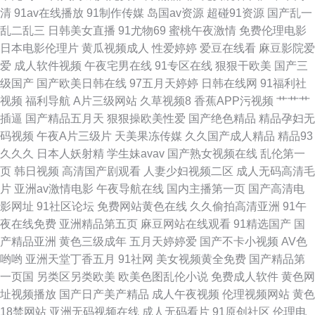
色网 AV少妇导航 在线观看美女福利 亚洲有码av在线 日韩3级网 俺去也欧洲
清
91av在线播放
91制作传媒
岛国av资源
超碰91资源
国产乱一
乱二乱三
日韩美女直播
91尤物69
蜜桃午夜激情
免费伦理电影
综合 五月天色频道 大香蕉a 日韩A∨手机在线 福利社区爱爱 欧亚另类色 91
日本电影伦理片
黄瓜视频成人
性爱婷婷
爱豆在线看
麻豆影院爱
爱
成人软件视频
午夜宅男在线
91专区在线
狠狠干欧美
国产三
大神尤物 国产不卡一区 人人摸人人搞 91国产熟女熟女 欧美色女影院 福利网
级国产
国产欧美日韩在线
97五月天婷婷
日韩在线网
91福利社
视频
福利导航
A片三级网站
久草视频8
香蕉APP污视频
艹艹艹
导航 伊人在线视频 成人欧美网站免费 婷婷自拍网 午夜福利传媒影视 丝袜后
插逼
国产精品五月天
狠狠操欧美性爱
国产绝色精品
精品孕妇无
码视频
午夜A片三级片
天美果冻传媒
久久国产成人精品
精品93
入老师91 AV按摩影院
久久久
日本人妖射精
学生妹avav
国产熟女视频在线
乱伦第一
页
韩日视频
高清国产剧观看
人妻少妇视频二区
成人无码高清毛
片
亚洲av激情电影
午夜导航在线
国内主播第一页
国产高清电
影网址
91社区论坛
免费网站黄色在线
久久偷拍高清亚洲
91午
夜在线免费
亚洲精品第五页
麻豆网站在线观看
91精选国产
国
产精品亚洲
黄色三级成年
五月天婷婷爱
国产不卡小视频
AV色
哟哟
亚洲天堂丁香五月
91社网
美女视频黄全免费
国产精品第
一页国
另类区另类欧美
欧美色图乱伦小说
免费成人软件
黄色网
址视频播放
国产日产美产精品
成人午夜视频
伦理视频网站
黄色
18禁网站
亚洲无码视频在线
成人无码看片
91原创社区
伦理电