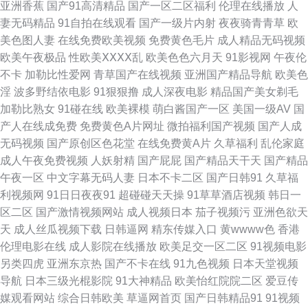
亚洲香蕉
国产91高清精品
国产一区二区福利
伦理在线播放
人
妻无码精品
91自拍在线观看
国产一级片内射
夜夜骑青青草
欧
AV成人影视 九九干屄 少妇欧美黄a片 做爱网站91 精品www 日韩淫色网 91
美色图人妻
在线免费欧美视频
免费黄色毛片
成人精品无码视频
欧美午夜极品
性欧美ⅩⅩⅩⅩ乱
欧美色色六月天
91影视网
午夜伦
后入视频 大香蕉AV导航网 欧美AⅤ在线观看 亚洲天堂电影院 91婷婷涩涩 精
不卡
加勒比性爱网
青草国产在线视频
亚洲国产精品导航
欧美色
淫
波多野结依电影
91狠狠撸
成人深夜电影
精品国产美女剃毛
品人妻久久 日本91视免费 激情夜色av 三级午夜在线 91社一区 九一色秀直
加勒比熟女
91碰在线
欧美裸模
萌白酱国产一区
美国一级AV
国
产人在线成免费
免费黄色A片网址
微拍福利国产视频
国产人成
播 色色干新网 亚洲淫色网站 国产丝袜性爱 另类重口味网 午夜有码 91无码
无码视频
国产原创区色花堂
在线免费黄A片
久草福利
乱伦家庭
成人午夜免费视频
人妖射精
国产屁屁
国产精品天干天
国产精品
青久 豆花午夜 欧美美女内射 亚洲喷水 av黄网导航 久草导航 日日干精品免费
午夜一区
中文字幕无码人妻
日本不卡二区
国产日韩91
久草福
利视频网
91日日夜夜91
超碰碰天天操
91草草酒店视频
韩日一
91午夜黄色影院 成人四区 国产视频97 久草在线免费福利 欧美激情A级片 伊
区二区
国产激情视频网站
成人视频日本
茄子视频污
亚洲色欲天
天
成人丝瓜视频下载
日韩逼网
精东传媒入口
黄wwww色
香港
人婷婷影院 www473p 黑丝麻豆91 人妻鲁色网无码 微拍福利69 www五月激
伦理电影在线
成人影院在线播放
欧美足交一区二区
91视频电影
另类四虎
亚洲东京热
国产不卡在线
91九色视频
日本天堂视频
情 国产微拍 久久青草 青青草五月份天 四虎性爱欧美 AV性爱网站 精品自拍
导航
日本三级光棍影院
91大神精品
欧美怡红院院二区
爱豆传
媒观看网站
综合日韩欧美
草逼网首页
国产日韩精品91
91视频
傳媒 日本黄色网 亚洲性爱小说网 AV午夜无码 久草在线欧美 日韩色中色导航