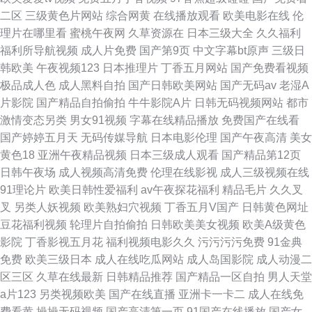
二区
三级黄色片网站
综合网黄
在线播放观看
欧美电影在线
伦
理片在哪里看
蜜桃午夜网
久草资源在
日本三级大全
久久福利
福利所导航视频
成人片免费
国产第9页
中文字幕bt原声
三级日
韩欧美
午夜视频123
日本推理片
丁香五月网站
国产免费看视频
极品成人色
成人黑料自拍
国产日韩欧美网站
国产无码av
老湿A
片影院
国产精品自拍偷拍
牛牛影院A片
日韩无码视频网站
都市
激情变态另类
男女91视频
字幕在线精品播放
免费国产在线看
国产婷婷五月天
无码传媒导航
日本电影伦理
国产午夜高清
美女
黄色18
亚洲午夜精品视频
日本三级成人观看
国产精品第12页
日韩午夜场
成人视频高清免费
伦理在线影视
成人三级视频在线
91理论片
欧美日韩性爱福利
av午夜探花福利
精品毛片
久久叉
叉
另类人妖视频
欧美熟妇穴视频
丁香五月V国产
日韩黄色网址
豆花福利视频
轮理片自拍偷拍
日韩欧美美女视频
欧美A级黄色
影院
丁香影视五月花
福利视频电影久久
污污污污免费
91金典
免费
欧美三级日本
成人在线吃瓜网站
成人岛国影院
成人动漫二
区三区
久草在线最新
日韩精品推荐
国产精品一区自拍
男人天堂
a片123
另类视频欧美
国产在线直播
亚洲卡一卡二
成人在线免
费看黄
操操无码视频
国产高清第一页
91国产在线播放
国产女