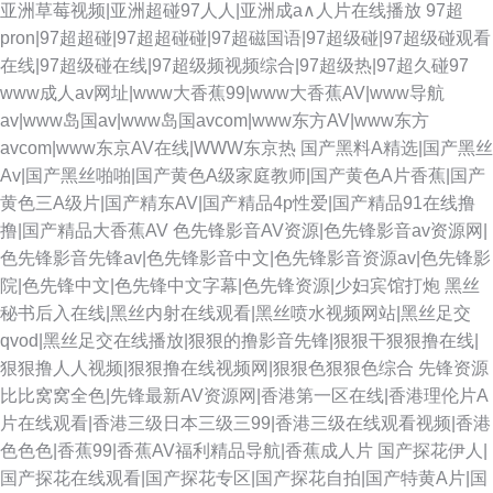
亚洲草莓视频|亚洲超碰97人人|亚洲成a∧人片在线播放
97超
pron|97超超碰|97超超碰碰|97超磁国语|97超级碰|97超级碰观看
在线|97超级碰在线|97超级频视频综合|97超级热|97超久碰97
www成人av网址|www大香蕉99|www大香蕉AV|www导航
av|www岛国av|www岛国avcom|www东方AV|www东方
avcom|www东京AV在线|WWW东京热
国产黑料A精选|国产黑丝
Av|国产黑丝啪啪|国产黄色A级家庭教师|国产黄色A片香蕉|国产
黄色三A级片|国产精东AV|国产精品4p性爱|国产精品91在线撸
撸|国产精品大香蕉AV
色先锋影音AV资源|色先锋影音av资源网|
色先锋影音先锋av|色先锋影音中文|色先锋影音资源av|色先锋影
院|色先锋中文|色先锋中文字幕|色先锋资源|少妇宾馆打炮
黑丝
秘书后入在线|黑丝内射在线观看|黑丝喷水视频网站|黑丝足交
qvod|黑丝足交在线播放|狠狠的撸影音先锋|狠狠干狠狠撸在线|
狠狠撸人人视频|狠狠撸在线视频网|狠狠色狠狠色综合
先锋资源
比比窝窝全色|先锋最新AV资源网|香港第一区在线|香港理伦片A
片在线观看|香港三级日本三级三99|香港三级在线观看视频|香港
色色色|香蕉99|香蕉AV福利精品导航|香蕉成人片
国产探花伊人|
国产探花在线观看|国产探花专区|国产探花自拍|国产特黄A片|国