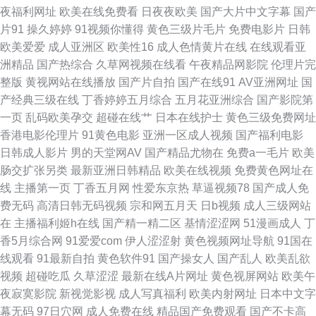
久青草视频 激情另类综合av 日本毛荣荣 91在线在线 国产精品日日摸 欧美国
夜福利网址
欧美在线免费看
日夜夜欧美
国产大片中文字幕
国产
片91
操久婷婷
91视频你懂得
黄色三级片毛片
免费电影片
日韩
产视频 午夜福利诱惑 97欧美超碰在线 日韩色图合集 超碰97色色 欧美综合婷
欧美爱爱
成人亚洲区
欧美性16
成人色情黄片在线
在线观看亚
洲精品
国产热综合
久草网视频在线看
午夜精品网影院
伦理片完
婷 91工厂视频网站 成人美女免费黄色 久久男人的天堂 日韩专区视频 91豆花
整版
黄视网站在线播放
国产片自拍
国产在线91
AV亚洲网址
国
产经典三级在线
丁香婷婷五月综合
五月花亚洲综合
国产影院第
吃瓜熟女 色色五月婷婷天 成人刺激91 久久人人超碰 91户外 久久婷婷视频小
一页
乱码欧美孕交
超碰在线艹
日本在线护士
黄色三级免费网址
香港电影伦理片
91黄色电影
亚洲一区成人视频
国产福利电影
说 日韩视频一区 91超在线 超碰婷婷色 美日韩一二三 五月婷婷网站 激情夜
日韩成人影片
男的天堂网AV
国产精品尤物在
免费a一毛片
欧美
肠交扩张另类
最新亚洲日韩精品
欧美在线视频
免费黄色网址在
色av 亚洲黄色小说网 精品福利激情网 日本无码五区 在线肏屄网 黄色视频网
线
主播第一页
丁香五月网
性爱东京热
草逼视频78
国产成人免
费无码
高清日韩无码视频
宗和网五月天
日b视频
成人三级网站
页 日韩专区一二 91福利导航 传媒AV导航 欧美色图第一页 超碰中文人妻 日
在
主播福利姬h在线
国产精一精二区
基情涩涩网
51漫画成人
丁
香5月综合网
91爱爱com
伊人涩涩射
黄色视频网址导航
91国在
韩一级免费视频 国产精品乱码专区 人妖自慰网址 综合网日韩 精品九九久久
线观看
91最新自拍
黄色软件91
国产操女人
国产乱人
欧美乱欲
视频
超碰吃瓜
久草涩涩
最新在线A片网址
黄色视屏网站
欧美午
99 日韩精选av福利 肏屄韩影院 午夜有码 久草麻豆 亚洲色图动漫 九九综合
夜寂寞影院
新视觉影视
成人写真福利
欧美内射网址
日本中文字
幕无码
97日穴网
成人免费在线
精品国产免费观看
国产不卡高