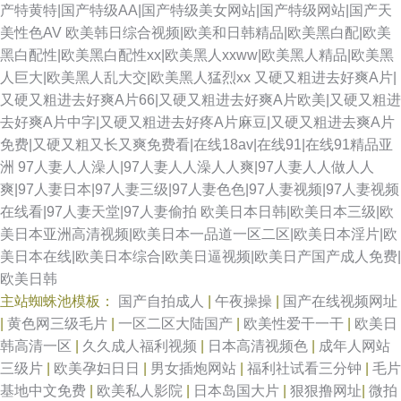
产特黄特|国产特级AA|国产特级美女网站|国产特级网站|国产天
美性色AV
欧美韩日综合视频|欧美和日韩精品|欧美黑白配|欧美
黑白配性|欧美黑白配性xx|欧美黑人xxww|欧美黑人精品|欧美黑
人巨大|欧美黑人乱大交|欧美黑人猛烈xx
又硬又粗进去好爽A片|
又硬又粗进去好爽A片66|又硬又粗进去好爽A片欧美|又硬又粗进
去好爽A片中字|又硬又粗进去好疼A片麻豆|又硬又粗进去爽A片
免费|又硬又粗又长又爽免费看|在线18av|在线91|在线91精品亚
洲
97人妻人人澡人|97人妻人人澡人人爽|97人妻人人做人人
爽|97人妻日本|97人妻三级|97人妻色色|97人妻视频|97人妻视频
在线看|97人妻天堂|97人妻偷拍
欧美日本日韩|欧美日本三级|欧
美日本亚洲高清视频|欧美日本一品道一区二区|欧美日本淫片|欧
美日本在线|欧美日本综合|欧美日逼视频|欧美日产国产成人免费|
欧美日韩
主站蜘蛛池模板：
国产自拍成人
|
午夜操操
|
国产在线视频网址
|
黄色网三级毛片
|
一区二区大陆国产
|
欧美性爱干一干
|
欧美日
韩高清一区
|
久久成人福利视频
|
日本高清视频色
|
成年人网站
三级片
|
欧美孕妇日日
|
男女插炮网站
|
福利社试看三分钟
|
毛片
基地中文免费
|
欧美私人影院
|
日本岛国大片
|
狠狠撸网址
|
微拍