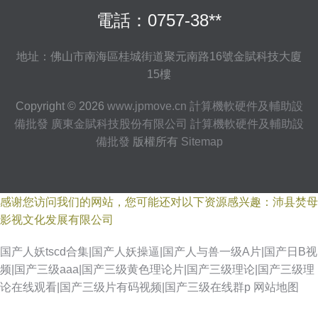
電話：0757-38**
地址：佛山市南海區桂城街道聚元南路16號金賦科技大廈
15樓
Copyright © 2026
www.jpmove.cn
計算機軟硬件及輔助設
備批發
廣東金賦科技股份有限公司
計算機軟硬件及輔助設
備批發
版權所有
Sitemap
感谢您访问我们的网站，您可能还对以下资源感兴趣：沛县焚母
影视文化发展有限公司
国产人妖tscd合集|国产人妖操逼|国产人与兽一级A片|国产日B视
频|国产三级aaa|国产三级黄色理论片|国产三级理论|国产三级理
论在线观看|国产三级片有码视频|国产三级在线群p
网站地图