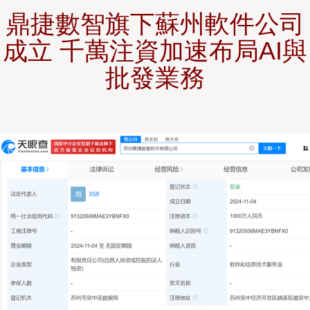
鼎捷數智旗下蘇州軟件公司
成立 千萬注資加速布局AI與
批發業務