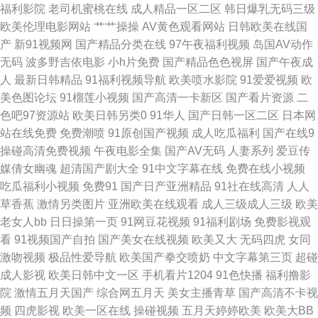
福利影院
老司机蜜桃在线
成人精品一区二区
韩日爆乳无码三级
欧美伦理电影网站
艹艹操操
AV黄色观看网站
日韩欧美在线国
AV淘宝久久 美女福利视频导航 亚洲涩涩操 传媒精品国产9 欧美a影院 91性
产
新91视频网
国产精品分类在线
97午夜福利视频
岛国AV动作
无码
波多野吉依电影
小h片免费
国产精品色色视屏
国产午夜成
爱视频大全 日本污网站 91深喉 黄色免费高清网站 亚洲色图17P 91视频首页
人
最新日韩精品
91福利视频导航
欧美喷水影院
91爱爱视频
欧
美色图论坛
91榴莲小视频
国产高清一卡新区
国产看片资源
二
入口 超碰人人上人人摸 韩国av三区 免费看黄色电影 91国模在线 黄色无毒不
色吧97资源站
欧美日韩另类0
91华人
国产日韩一区二区
日本网
站在线免费
免费潮喷
91原创国产视频
成人吃瓜福利
国产在线9
卡视频 午夜剧场av A片色图 国产精品午夜麻烦 欧洲三级片 五月天婷婷999
操碰高清免费视频
午夜电影全集
国产AV无码
人妻系列
爱豆传
媒倩女幽魂
超清国产剧大全
91中文字幕在线
免费在线小视频
91黄色软件 国产精品成人无 狼友性福 91青娱乐首页 极品五月天 日本三极黄
吃瓜福利小视频
免费91
国产日产亚洲精品
91社在线高清
人人
草香蕉
激情另类图片
亚洲欧美在线观看
成人三级成人三级
欧美
色影院 香蕉福利网 91视频免费网站 国产精品福利社 日本不卡一二三区 亚洲
老女人bb
日日操第一页
91网豆花视频
91福利剧场
免费影视观
看
91视频国产自拍
国产美女在线视频
欧美又大
无码四虎
女同
成人艺术网 福利社区导航 欧美人与兽另类 亚洲色色导航 第一富利导航大全
激吻视频
极品性爱导航
欧美国产拳交喷奶
中文字幕第三页
超碰
成人影视
欧美日韩中文一区
手机看片1204
91色快播
福利撸影
极品欧美 欧美在线免费18 午夜18禁91 91免得网址 第一福利航官方 午夜激
院
激情五月天国产
综合网五月天
美女主播青草
国产高清不卡视
频
四虎影视
欧美一区在线
操碰视频
五月天婷婷欧美
欧美大BB