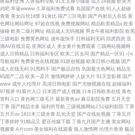
夜福利亚洲
人兽福利导航
91叉叉操小骚逼
成人18视频
欧美大
鸡吧
草逼wwww
久草福利免费试看
岛国国产在线
91人人超碰
青青
美女白丝18禁
91肏比
国产三区电影
国产内射后入在线
黄
色网址网站网址
97超在线视
免费视频网站
精品欧美精品v
欧美
操碰
欧美二级片网址
精品成人无码视频
男女午夜福利影院
欧美
三级电影
免费黄色网址
成年版快手
日韩福利无码
四虎四房
亚
洲AV在线豆花
亚洲区成人
美女黄片免费观看
三级网站视频网
成人日韩精品
日韩福利专区
欧美二区女同
国产精品一区91
小x
导航福利
免费黄色在线视频
91原创视频
欧美日韩小视频
国产
成人在线无码
91黑料不
国产极品自拍
岛国最大色网站
精品无
码国产二品
欧美一及片
激情网婷婷
人妖大片
91天堂影视
国产
www
成年人伦理片
高清日韩电影
国产尤物视频在线
超碰福利
97视屏
91看片入口
日本国产成人视频
日本日韩欧美在线
黄色
资料入口
黄色网三级毛片
最新黄色av
麻豆影院免费
五月天堂
丁香
国产精品水多
福利所导航
三级视频网站J
51福利影院
丁香
五月天av
18日本三级全黄
乱伦天堂
国产在线短视频
丁香五月
丁香婷婷
91精品又
爱豆传媒下载
丁香九月国产主播
美女网站
视频黄
A片com
美女福利在线观看
狼人激情网
伦理片香港
极品