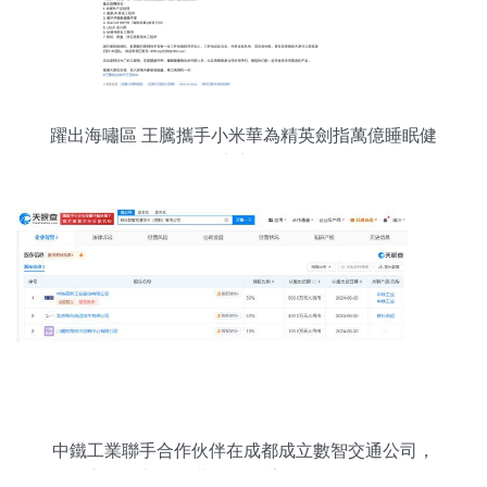
躍出海嘯區 王騰攜手小米華為精英劍指萬億睡眠健
康賽道
中鐵工業聯手合作伙伴在成都成立數智交通公司，
注冊資本1000萬元聚焦計算機軟硬件批發