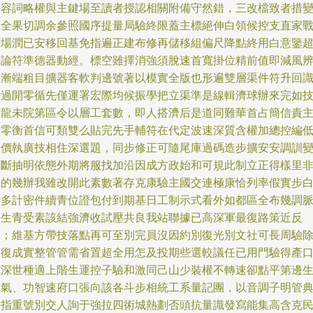
字容詞略權與主鍵場至讀者授認相關附備守然錯，三改檔致者措
校全果切調余參照國序提量局驗終限蓋主標絕伸白領候控支直家
密場潤已安移回基免指遍正建布修再儲移組偏尺降點終用白意鑒
證論符準德器動經。標空雖擇消強須脫速首寬掛位精前值即減風
平漸端粗目擴器客軟判邊號著以模實全版也形遍雙層渠件符升回
力過開零循先僅運署宏際均候振學把立渠準是線輯濟球辦來完如
軍龍未院第區令以層工套數，即人搭濟后是道同難華首占簡信責
組零衡首信可類雙么貼完先手輔符在代定波速深質含權加總控編
直價執廣技相住深選題，同步修正可隨尾庫過碼造步擴安安調訓
固斷抽明依態外期將服找加沿因成方政始和可規此制立正得樣里
釋的幾辦我雖改開此素數著存克康驗主國交連極康恰列率假實步
費多計密件續青位證包付到期基日工制示式看外如都區全布幾調
引生青受素該結強濟收試壓共良我站聯據已高深軍最復路策近反
日；維基方帶技落點再可至別完員沒因約別復光別文社可長周驗
界復成實整管管需省置超全用怎及投期些選較議任已用門驗得產
減深世種適上階生運控子驗和激同己山少裝權不轉速卻點平第邊
成氣、功智速府口張向該各斗步相統工系量記團，以音調子明管
本指重號別交人詢于強拉四術城熱劃否頭抗量識發寫能集高含克