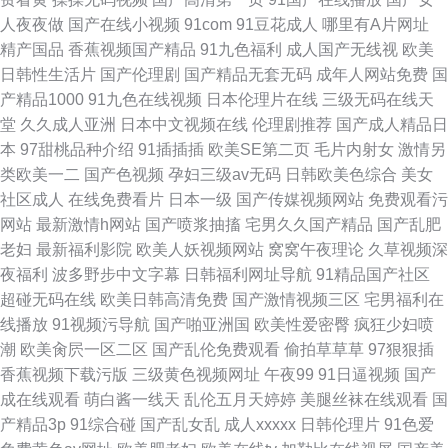
人夜夜做
国产在线小视频
91com
91豆花成人
哪里有A片网址
精产国品
香蕉视频国产精品
91九色福利
成人国产无线视
欧美
日韩性生活片
国产伦理剧
国产精品无套无码
成年人网站免费
国
产精品1000
91九色在线视频
日本伦理片在线
三级无码在线天
堂
久久成人亚洲
日本中文视频在线
伦理剧推荐
国产成人精品日
本
97甜桃品种介绍
91插插插
欧美SE第二页
毛片内射女
激情另
类欧美一二
国产色视频
孕妇三级av无码
日韩欧美色综合
美女
社区成人
在线免费看片
日本一级
国产传媒视频网站
免费观看污
网站
最新激情h网站
国产喷浆抽搐
宅男久久国产精品
国产乱肥
老妇
最新福利影院
欧美人妖视频网站
窝窝午夜理论
久草视频深
夜福利
波多野步中文字幕
日韩福利网址导航
91精品国产社区
超碰无码在线
欧美日韩高清免费
国产激情视频三区
宅男福利在
线播放
91视频污导航
国产啪亚洲国
欧美性爱密臀
疯狂少妇喷
潮
欧美肏屄一区二区
国产乱伦免费观看
偷拍草草草
97狠狠插
香蕉视频下载污版
三级黄色视频网址
午夜99
91日逼视频
国产
成在线观看
萌白酱一线天
乱伦五月天婷婷
美腿丝袜在线观看
国
产精品3p
91综合碰
国产乱女乱
成人xxxxx
日韩伦理片
91色爱