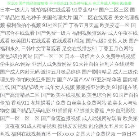
日本一级大片
微拍福利在线观看
91香蕉APP
国产二区三区
国
国产1页 97成人自拍 尤物导航 国产精品啪啪啪 欧美性爱午夜剧场 色综合图
产精品性
乱伦种子
美国伦理大片
国产二区在线观看
美女伦理视
频
福利偷拍小视频
91社区国产
丁香五月天堂
欧美变态一区
国
区10p 国产精品传媒狼友 不卡综合21 久久神马私人 色五月成人网站 91免费
产综合在线观看
国产免费一级片
福利视频资源站
成人午夜在线
观看
欧美图片在线观看
在线观看h视频
国产a级0
变性人妖
国产
公开视频 东京热人人中出 麻豆福利导航 在线网址入口av 白丝足交自慰 蜜芽
福利永久
日韩中文字幕观看
足交在线播放91
丁香五月色网站
黄色3级抢网站
国产一区二区
日本一级婬片
久久免费手机视频
自拍网 四区五区福利导航 成人视频传媒 极品影院 欧美性欧美性一区 婷婷综
学生妹Av网站
亚洲人成免费网站
91大神自拍
福利片在线观看
国产成人内射无码
激情五月极品婷婷
国产剧情精品
成人三级伦
合五月天 99re超碰 成人视频免费网站 老司机黄色A片 无码内射激情影院 AV
理免费
偷怕欧美亚州图片
国产AV国产AV
97亚洲精华液
国内精
自线
国产精品3级片
成年女人视频
狠狠撸亚洲欧美
91操碰在线
韩日性爱 久久精品久久精 日韩无码操逼网址 91福利精选 传媒视频播放 麻豆
国产高清精品二区
国产欧美在线视频
欧美色综合网
91国产自拍
偷拍
香蕉911
花蝴蝶看片免费
白丝美女免费网站
欧美女人与动
三级视频 天美传媒A片 国产精品第8页 精品人妻久久 日韩成人AV导航 91人
物交
国产精品无码电影
91插插库
97超碰大香蕉
户外自慰影院
国产一区二区二区
国产偷窥盗摄视频
成人动漫网站观看
欧美第
妻白丝 丁香7月大香蕉 韩国AA片 欧美性变态网 香蕉视频亚洲国产 www青青
一页夜夜
91成人精品视频
蜜桃爱爱视频
乱伦熟女五月天
91香
蕉视
福利在线视频直播
一区xxxxx
岛国大片免费视频
一道日本
艹 韩国激情视频网站 免费黑丝自慰网 五月婷婷色情 91海角社区午夜 东方